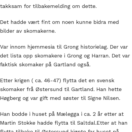
takksam for tilbakemelding om dette.
Det hadde vært fint om noen kunne bidra med
bilder av skomakerne.
Var innom hjemmesia til Grong historielag. Der var
det lista opp skomakere i Grong og Harran. Det var
faktisk skomaker på Gartland også.
Etter krigen ( ca. 46-47) flytta det en svensk
skomaker frå Østersund til Gartland. Han hette
Høgberg og var gift med søster til Signe Nilsen.
Han bodde i huset på Mælegga i ca. 2 år etter at
Martin Stokke hadde flytta til Saltdal.Etter at han
flytta tilbake til Østersund kjøpte far huset på